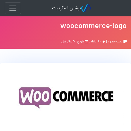
پرشین اسکریپت
woocommerce-logo
دسته بندی: |
۹۰ دانلود
تاریخ: ۷ سال قبل