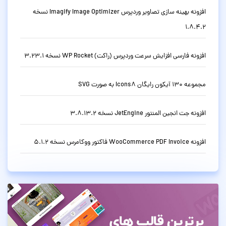
افزونه بهینه سازی تصاویر وردپرس Imagify Image Optimizer نسخه
1.8.4.2
افزونه فارسی افزایش سرعت وردپرس (راکت) WP Rocket نسخه 3.23.1
مجموعه 130 آیکون رایگان Icons8 به صورت SVG
افزونه جت انجین المنتور JetEngine نسخه 3.8.13.2
افزونه WooCommerce PDF Invoice فاکتور ووکامرس نسخه 5.1.2