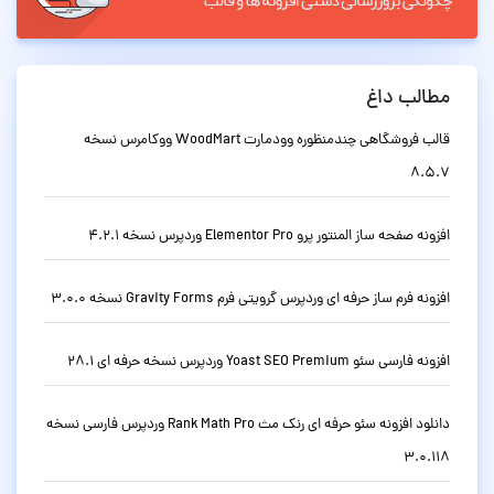
مطالب داغ
قالب فروشگاهی چندمنظوره وودمارت WoodMart ووکامرس نسخه
8.5.7
افزونه صفحه ساز المنتور پرو Elementor Pro وردپرس نسخه 4.2.1
افزونه فرم ساز حرفه ای وردپرس گرویتی فرم Gravity Forms نسخه 3.0.0
افزونه فارسی سئو Yoast SEO Premium وردپرس نسخه حرفه ای 28.1
دانلود افزونه سئو حرفه ای رنک مث Rank Math Pro وردپرس فارسی نسخه
3.0.118