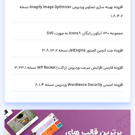
افزونه بهینه سازی تصاویر وردپرس Imagify Image Optimizer نسخه
1.8.4.2
مجموعه 130 آیکون رایگان Icons8 به صورت SVG
افزونه جت انجین المنتور JetEngine نسخه 3.8.13.2
افزونه فارسی افزایش سرعت وردپرس (راکت) WP Rocket نسخه 3.23.1
افزونه امنیتی Wordfence Security وردپرس نسخه 8.1.4