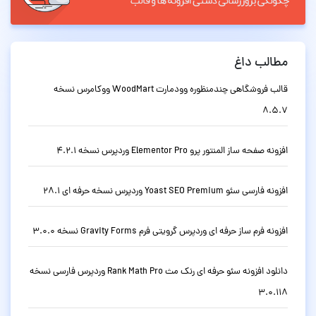
مطالب داغ
قالب فروشگاهی چندمنظوره وودمارت WoodMart ووکامرس نسخه
8.5.7
افزونه صفحه ساز المنتور پرو Elementor Pro وردپرس نسخه 4.2.1
افزونه فارسی سئو Yoast SEO Premium وردپرس نسخه حرفه ای 28.1
افزونه فرم ساز حرفه ای وردپرس گرویتی فرم Gravity Forms نسخه 3.0.0
دانلود افزونه سئو حرفه ای رنک مث Rank Math Pro وردپرس فارسی نسخه
3.0.118