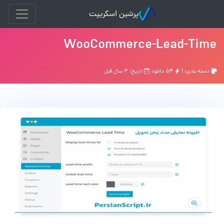
پرشین اسکریپت
WooCommerce-Lead-Time
دسته بندی: |
۵۴ دانلود
تاریخ: ۴ سال قبل