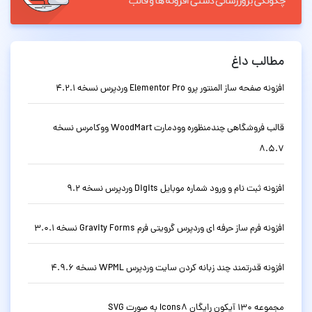
مطالب داغ
افزونه صفحه ساز المنتور پرو Elementor Pro وردپرس نسخه 4.2.1
قالب فروشگاهی چندمنظوره وودمارت WoodMart ووکامرس نسخه
8.5.7
افزونه ثبت نام و ورود شماره موبایل Digits وردپرس نسخه 9.2
افزونه فرم ساز حرفه ای وردپرس گرویتی فرم Gravity Forms نسخه 3.0.1
افزونه قدرتمند چند زبانه کردن سایت وردپرس WPML نسخه 4.9.6
مجموعه 130 آیکون رایگان Icons8 به صورت SVG