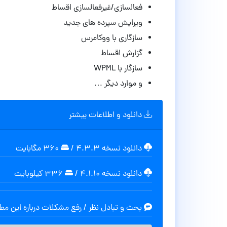
فعالسازی/غیرفعالسازی اقساط
ویرایش سپرده های جدید
سازگاری با ووکامرس
گزارش اقساط
سازگار با WPML
و موارد دیگر …
دانلود و اطلاعات بیشتر
دانلود نسخه ۴.۳.۳
/
۳۶۰ مگابایت
دانلود نسخه ۴.۱.۱۰
/
۳۳۶ کیلوبایت
بحث و تبادل نظر / رفع مشکلات درباره این م