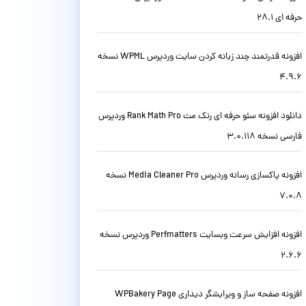
حرفه ای 28.1
افزونه قدرتمند چند زبانه کردن سایت وردپرس WPML نسخه
4.9.6
دانلود افزونه سئو حرفه ای رنک مث Rank Math Pro وردپرس
فارسی نسخه 3.0.118
افزونه پاکسازی رسانه وردپرس Media Cleaner Pro نسخه
7.0.8
افزونه افزایش سرعت وبسایت Perfmatters وردپرس نسخه
2.6.6
افزونه صفحه ساز و ویرایشگر دیداری WPBakery Page