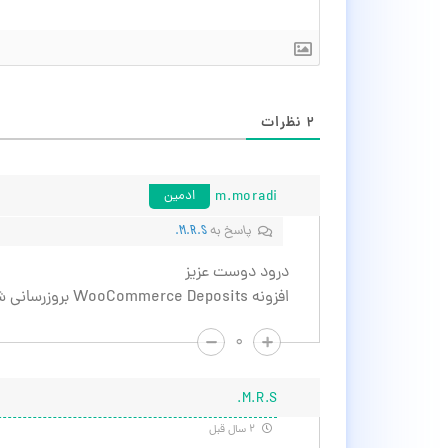
۲
نظرات
m.moradi
ادمین
پاسخ به
M.R.S.
درود دوست عزیز
افزونه WooCommerce Deposits بروزرسانی شد.
۰
M.R.S.
۲ سال قبل