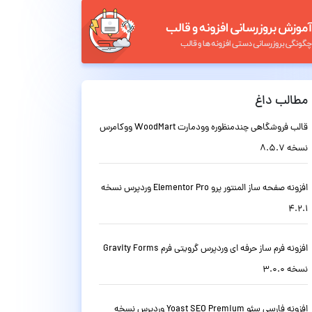
مطالب داغ
قالب فروشگاهی چندمنظوره وودمارت WoodMart ووکامرس
نسخه 8.5.7
افزونه صفحه ساز المنتور پرو Elementor Pro وردپرس نسخه
4.2.1
افزونه فرم ساز حرفه ای وردپرس گرویتی فرم Gravity Forms
نسخه 3.0.0
افزونه فارسی سئو Yoast SEO Premium وردپرس نسخه