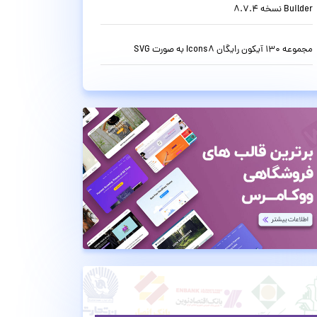
Builder نسخه 8.7.4
مجموعه 130 آیکون رایگان Icons8 به صورت SVG