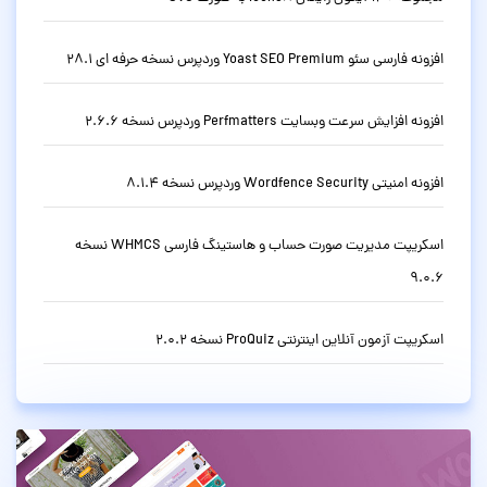
افزونه فارسی سئو Yoast SEO Premium وردپرس نسخه حرفه ای 28.1
افزونه افزایش سرعت وبسایت Perfmatters وردپرس نسخه 2.6.6
افزونه امنیتی Wordfence Security وردپرس نسخه 8.1.4
اسکریپت مدیریت صورت حساب و هاستینگ فارسی WHMCS نسخه
9.0.6
اسکریپت آزمون آنلاین اینترنتی ProQuiz نسخه 2.0.2