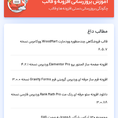
مطالب داغ
قالب فروشگاهی چندمنظوره وودمارت WoodMart ووکامرس نسخه
8.5.7
افزونه صفحه ساز المنتور پرو Elementor Pro وردپرس نسخه 4.2.1
افزونه فرم ساز حرفه ای وردپرس گرویتی فرم Gravity Forms نسخه 3.0.0
دانلود افزونه سئو حرفه ای رنک مث Rank Math Pro وردپرس فارسی نسخه
3.0.118
مجموعه 130 آیکون رایگان Icons8 به صورت SVG