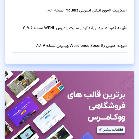
اسکریپت آزمون آنلاین اینترنتی ProQuiz نسخه 2.0.2
افزونه قدرتمند چند زبانه کردن سایت وردپرس WPML نسخه 4.9.6
افزونه امنیتی Wordfence Security وردپرس نسخه 8.1.4