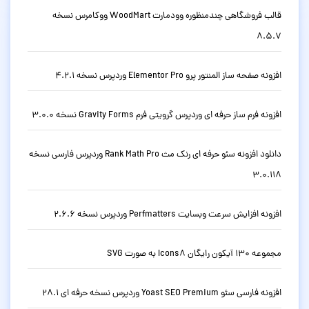
قالب فروشگاهی چندمنظوره وودمارت WoodMart ووکامرس نسخه
8.5.7
افزونه صفحه ساز المنتور پرو Elementor Pro وردپرس نسخه 4.2.1
افزونه فرم ساز حرفه ای وردپرس گرویتی فرم Gravity Forms نسخه 3.0.0
دانلود افزونه سئو حرفه ای رنک مث Rank Math Pro وردپرس فارسی نسخه
3.0.118
افزونه افزایش سرعت وبسایت Perfmatters وردپرس نسخه 2.6.6
مجموعه 130 آیکون رایگان Icons8 به صورت SVG
افزونه فارسی سئو Yoast SEO Premium وردپرس نسخه حرفه ای 28.1