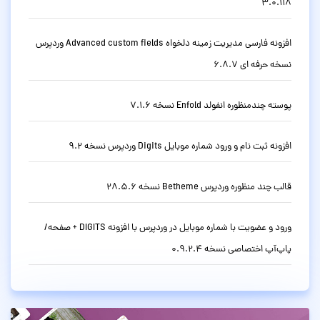
3.0.118
افزونه فارسی مدیریت زمینه دلخواه Advanced custom fields وردپرس
نسخه حرفه ای 6.8.7
پوسته چندمنظوره انفولد Enfold نسخه 7.1.6
افزونه ثبت نام و ورود شماره موبایل Digits وردپرس نسخه 9.2
قالب چند منظوره وردپرس Betheme نسخه 28.5.6
ورود و عضویت با شماره موبایل در وردپرس با افزونه DIGITS + صفحه/
پاپ‌آپ اختصاصی نسخه 0.9.2.4