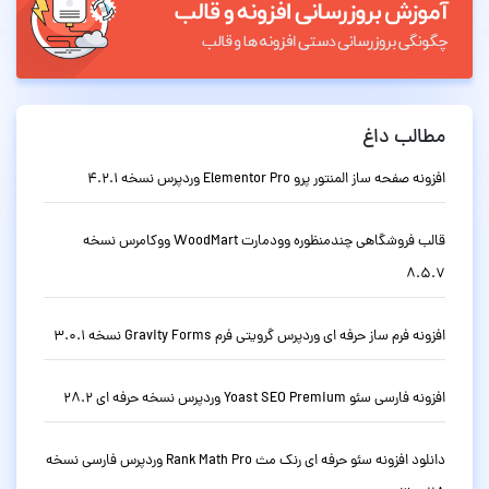
مطالب داغ
افزونه صفحه ساز المنتور پرو Elementor Pro وردپرس نسخه 4.2.1
قالب فروشگاهی چندمنظوره وودمارت WoodMart ووکامرس نسخه
8.5.7
افزونه فرم ساز حرفه ای وردپرس گرویتی فرم Gravity Forms نسخه 3.0.1
افزونه فارسی سئو Yoast SEO Premium وردپرس نسخه حرفه ای 28.2
دانلود افزونه سئو حرفه ای رنک مث Rank Math Pro وردپرس فارسی نسخه