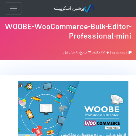
پرشین اسکریپت
WOOBE-WooCommerce-Bulk-Editor-
Professional-mini
دسته بندی: |
۲۷ دانلود
تاریخ: ۸ سال قبل