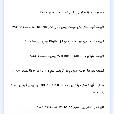
مجموعه 130 آیکون رایگان Icons8 به صورت SVG
افزونه فارسی افزایش سرعت وردپرس (راکت) WP Rocket نسخه 3.23.1
افزونه ثبت نام و ورود شماره موبایل Digits وردپرس نسخه 9.2
افزونه امنیتی Wordfence Security وردپرس نسخه 8.1.4
افزونه فرم ساز حرفه ای وردپرس گرویتی فرم Gravity Forms نسخه 3.0.0
دانلود افزونه سئو حرفه ای رنک مث Rank Math Pro وردپرس فارسی نسخه
3.0.118
افزونه جت انجین المنتور JetEngine نسخه 3.8.13.2