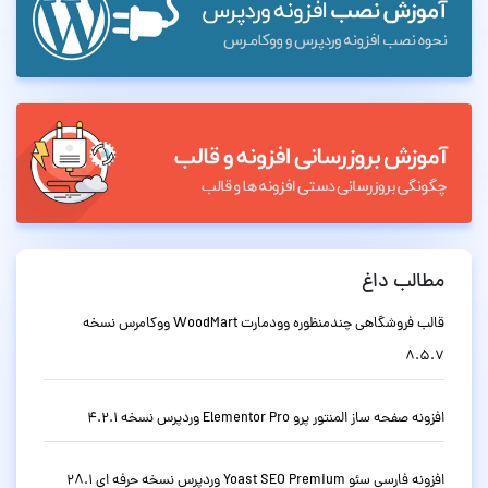
مطالب داغ
قالب فروشگاهی چندمنظوره وودمارت WoodMart ووکامرس نسخه
8.5.7
افزونه صفحه ساز المنتور پرو Elementor Pro وردپرس نسخه 4.2.1
افزونه فارسی سئو Yoast SEO Premium وردپرس نسخه حرفه ای 28.1