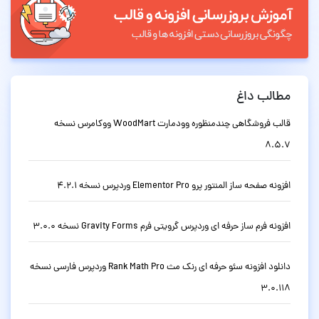
مطالب داغ
قالب فروشگاهی چندمنظوره وودمارت WoodMart ووکامرس نسخه
8.5.7
افزونه صفحه ساز المنتور پرو Elementor Pro وردپرس نسخه 4.2.1
افزونه فرم ساز حرفه ای وردپرس گرویتی فرم Gravity Forms نسخه 3.0.0
دانلود افزونه سئو حرفه ای رنک مث Rank Math Pro وردپرس فارسی نسخه
3.0.118