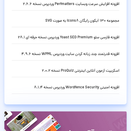
افزونه افزایش سرعت وبسایت Perfmatters وردپرس نسخه 2.6.6
مجموعه 130 آیکون رایگان Icons8 به صورت SVG
افزونه فارسی سئو Yoast SEO Premium وردپرس نسخه حرفه ای 28.1
افزونه قدرتمند چند زبانه کردن سایت وردپرس WPML نسخه 4.9.6
اسکریپت آزمون آنلاین اینترنتی ProQuiz نسخه 2.0.2
افزونه امنیتی Wordfence Security وردپرس نسخه 8.1.4