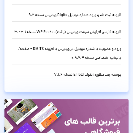
افزونه ثبت نام و ورود شماره موبایل Digits وردپرس نسخه 9.2
افزونه فارسی افزایش سرعت وردپرس (راکت) WP Rocket نسخه 3.23.1
ورود و عضویت با شماره موبایل در وردپرس با افزونه DIGITS + صفحه/
پاپ‌آپ اختصاصی نسخه 0.9.2.4
پوسته چندمنظوره انفولد Enfold نسخه 7.1.6