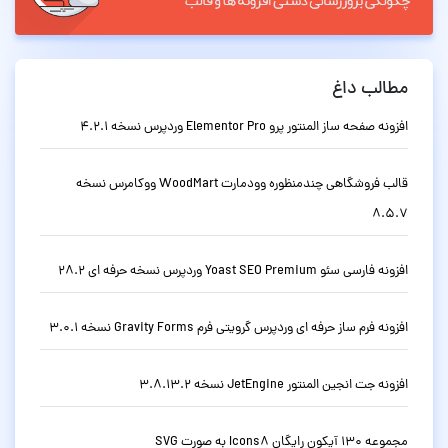
مطالب داغ
افزونه صفحه ساز المنتور پرو Elementor Pro وردپرس نسخه 4.2.1
قالب فروشگاهی چندمنظوره وودمارت WoodMart ووکامرس نسخه
8.5.7
افزونه فارسی سئو Yoast SEO Premium وردپرس نسخه حرفه ای 28.2
افزونه فرم ساز حرفه ای وردپرس گرویتی فرم Gravity Forms نسخه 3.0.1
افزونه جت انجین المنتور JetEngine نسخه 3.8.13.2
مجموعه 130 آیکون رایگان Icons8 به صورت SVG