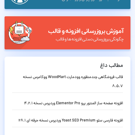
مطالب داغ
قالب فروشگاهی چندمنظوره وودمارت WoodMart ووکامرس نسخه
8.5.7
افزونه صفحه ساز المنتور پرو Elementor Pro وردپرس نسخه 4.2.1
افزونه فارسی سئو Yoast SEO Premium وردپرس نسخه حرفه ای 28.1