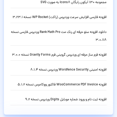
مجموعه 130 آیکون رایگان Icons8 به صورت SVG
افزونه فارسی افزایش سرعت وردپرس (راکت) WP Rocket نسخه 3.23.1
دانلود افزونه سئو حرفه ای رنک مث Rank Math Pro وردپرس فارسی نسخه
3.0.118
افزونه فرم ساز حرفه ای وردپرس گرویتی فرم Gravity Forms نسخه 3.0.0
افزونه امنیتی Wordfence Security وردپرس نسخه 8.1.4
افزونه WooCommerce PDF Invoice فاکتور ووکامرس نسخه 5.1.2
افزونه ثبت نام و ورود شماره موبایل Digits وردپرس نسخه 9.2