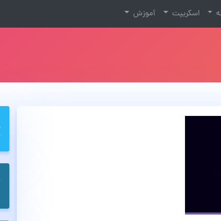
نه
اسکریپت
آموزش