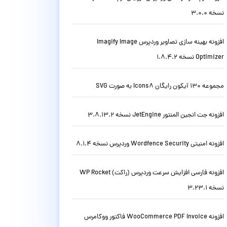
نسخه 3.0.0
افزونه بهینه سازی تصاویر وردپرس Imagify Image
Optimizer نسخه 1.8.4.2
مجموعه 130 آیکون رایگان Icons8 به صورت SVG
افزونه جت انجین المنتور JetEngine نسخه 3.8.13.2
افزونه امنیتی Wordfence Security وردپرس نسخه 8.1.4
افزونه فارسی افزایش سرعت وردپرس (راکت) WP Rocket
نسخه 3.23.1
افزونه WooCommerce PDF Invoice فاکتور ووکامرس