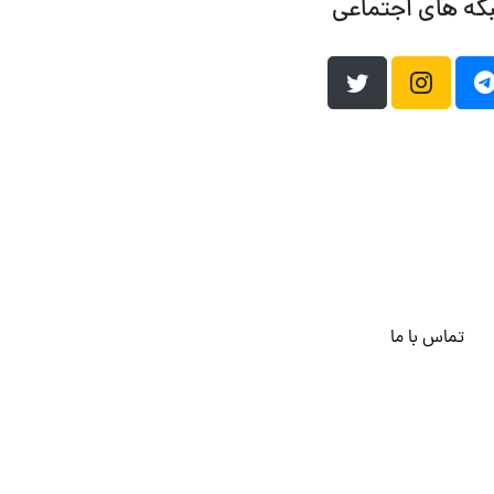
که های اجتماعی
تماس با ما
هاست وردپرس
فراداده