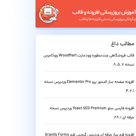
مطالب داغ
قالب فروشگاهی چندمنظوره وودمارت WoodMart ووکامرس
نسخه 8.5.7
افزونه صفحه ساز المنتور پرو Elementor Pro وردپرس نسخه
4.2.1
افزونه فارسی سئو Yoast SEO Premium وردپرس نسخه
حرفه ای 28.1
افزونه فرم ساز حرفه ای وردپرس گرویتی فرم Gravity Forms