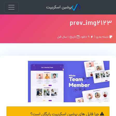
پرشین اسکریپت
prev_img2123
دسته بندی: |
۹ دانلود
تاریخ: ۱ سال قبل
چرا فایل های پرشین اسکریپت رایگان است؟