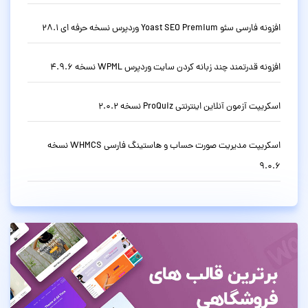
افزونه فارسی سئو Yoast SEO Premium وردپرس نسخه حرفه ای 28.1
افزونه قدرتمند چند زبانه کردن سایت وردپرس WPML نسخه 4.9.6
اسکریپت آزمون آنلاین اینترنتی ProQuiz نسخه 2.0.2
اسکریپت مدیریت صورت حساب و هاستینگ فارسی WHMCS نسخه
9.0.6