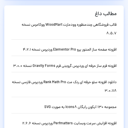
مطالب داغ
قالب فروشگاهی چندمنظوره وودمارت WoodMart ووکامرس نسخه
8.5.7
افزونه صفحه ساز المنتور پرو Elementor Pro وردپرس نسخه 4.2.1
افزونه فرم ساز حرفه ای وردپرس گرویتی فرم Gravity Forms نسخه 3.0.0
دانلود افزونه سئو حرفه ای رنک مث Rank Math Pro وردپرس فارسی نسخه
3.0.118
مجموعه 130 آیکون رایگان Icons8 به صورت SVG
افزونه افزایش سرعت وبسایت Perfmatters وردپرس نسخه 2.6.6