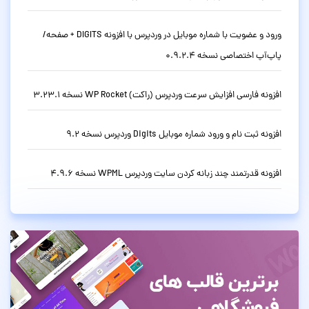
ورود و عضویت با شماره موبایل در وردپرس با افزونه DIGITS + صفحه/
پاپ‌آپ اختصاصی نسخه 0.9.2.4
افزونه فارسی افزایش سرعت وردپرس (راکت) WP Rocket نسخه 3.23.1
افزونه ثبت نام و ورود شماره موبایل Digits وردپرس نسخه 9.2
افزونه قدرتمند چند زبانه کردن سایت وردپرس WPML نسخه 4.9.6