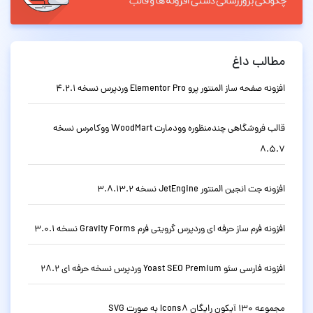
مطالب داغ
افزونه صفحه ساز المنتور پرو Elementor Pro وردپرس نسخه 4.2.1
قالب فروشگاهی چندمنظوره وودمارت WoodMart ووکامرس نسخه
8.5.7
افزونه جت انجین المنتور JetEngine نسخه 3.8.13.2
افزونه فرم ساز حرفه ای وردپرس گرویتی فرم Gravity Forms نسخه 3.0.1
افزونه فارسی سئو Yoast SEO Premium وردپرس نسخه حرفه ای 28.2
مجموعه 130 آیکون رایگان Icons8 به صورت SVG