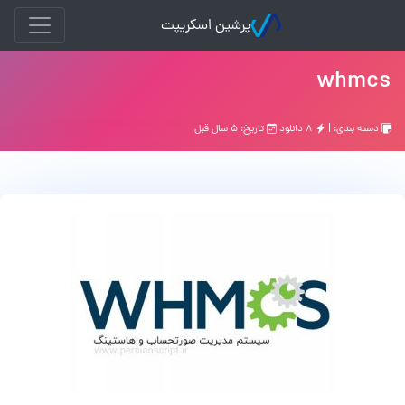
پرشین اسکریپت
whmcs
دسته بندی: |
۸ دانلود
تاریخ: ۵ سال قبل