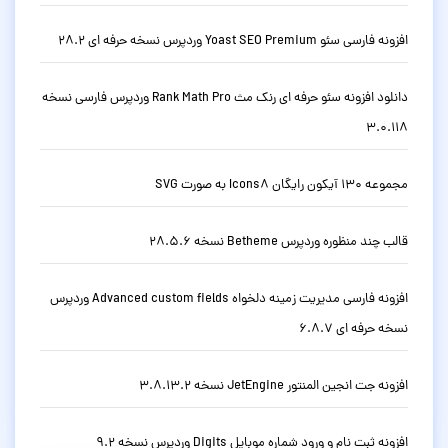
افزونه فارسی سئو Yoast SEO Premium وردپرس نسخه حرفه ای 28.2
دانلود افزونه سئو حرفه ای رنک مث Rank Math Pro وردپرس فارسی نسخه
3.0.118
مجموعه 130 آیکون رایگان Icons8 به صورت SVG
قالب چند منظوره وردپرس Betheme نسخه 28.5.6
افزونه فارسی مدیریت زمینه دلخواه Advanced custom fields وردپرس
نسخه حرفه ای 6.8.7
افزونه جت انجین المنتور JetEngine نسخه 3.8.13.2
افزونه ثبت نام و ورود شماره موبایل Digits وردپرس نسخه 9.2