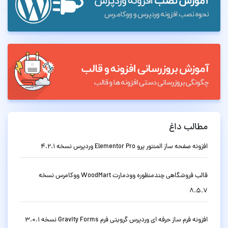
مطالب داغ
افزونه صفحه ساز المنتور پرو Elementor Pro وردپرس نسخه 4.2.1
قالب فروشگاهی چندمنظوره وودمارت WoodMart ووکامرس نسخه
8.5.7
افزونه فرم ساز حرفه ای وردپرس گرویتی فرم Gravity Forms نسخه 3.0.1