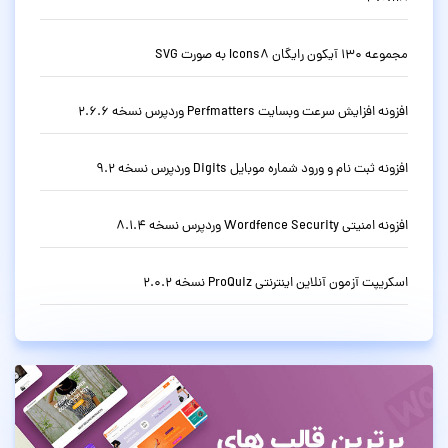
مجموعه 130 آیکون رایگان Icons8 به صورت SVG
افزونه افزایش سرعت وبسایت Perfmatters وردپرس نسخه 2.6.6
افزونه ثبت نام و ورود شماره موبایل Digits وردپرس نسخه 9.2
افزونه امنیتی Wordfence Security وردپرس نسخه 8.1.4
اسکریپت آزمون آنلاین اینترنتی ProQuiz نسخه 2.0.2