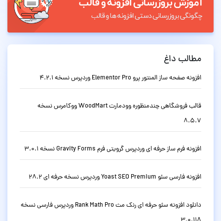
مطالب داغ
افزونه صفحه ساز المنتور پرو Elementor Pro وردپرس نسخه 4.2.1
قالب فروشگاهی چندمنظوره وودمارت WoodMart ووکامرس نسخه
8.5.7
افزونه فرم ساز حرفه ای وردپرس گرویتی فرم Gravity Forms نسخه 3.0.1
افزونه فارسی سئو Yoast SEO Premium وردپرس نسخه حرفه ای 28.2
دانلود افزونه سئو حرفه ای رنک مث Rank Math Pro وردپرس فارسی نسخه
3.0.118