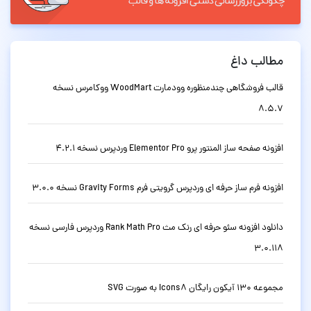
مطالب داغ
قالب فروشگاهی چندمنظوره وودمارت WoodMart ووکامرس نسخه
8.5.7
افزونه صفحه ساز المنتور پرو Elementor Pro وردپرس نسخه 4.2.1
افزونه فرم ساز حرفه ای وردپرس گرویتی فرم Gravity Forms نسخه 3.0.0
دانلود افزونه سئو حرفه ای رنک مث Rank Math Pro وردپرس فارسی نسخه
3.0.118
مجموعه 130 آیکون رایگان Icons8 به صورت SVG