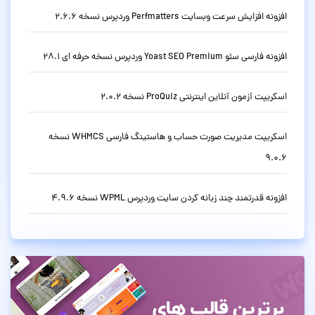
افزونه افزایش سرعت وبسایت Perfmatters وردپرس نسخه 2.6.6
افزونه فارسی سئو Yoast SEO Premium وردپرس نسخه حرفه ای 28.1
اسکریپت آزمون آنلاین اینترنتی ProQuiz نسخه 2.0.2
اسکریپت مدیریت صورت حساب و هاستینگ فارسی WHMCS نسخه
9.0.6
افزونه قدرتمند چند زبانه کردن سایت وردپرس WPML نسخه 4.9.6