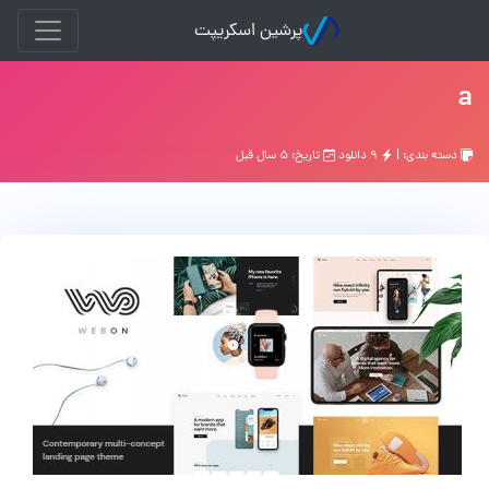
پرشین اسکریپت
a
دسته بندی: |
۹ دانلود
تاریخ: ۵ سال قبل