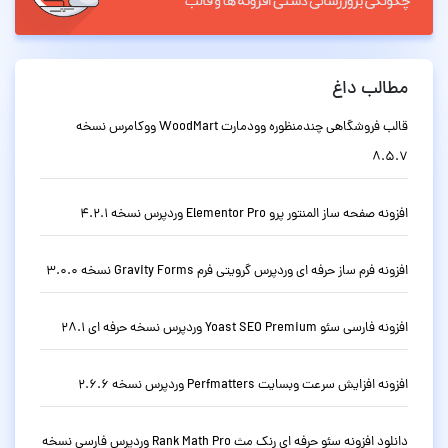
مطالب داغ
قالب فروشگاهی چندمنظوره وودمارت WoodMart ووکامرس نسخه
8.5.7
افزونه صفحه ساز المنتور پرو Elementor Pro وردپرس نسخه 4.2.1
افزونه فرم ساز حرفه ای وردپرس گرویتی فرم Gravity Forms نسخه 3.0.0
افزونه فارسی سئو Yoast SEO Premium وردپرس نسخه حرفه ای 28.1
افزونه افزایش سرعت وبسایت Perfmatters وردپرس نسخه 2.6.6
دانلود افزونه سئو حرفه ای رنک مث Rank Math Pro وردپرس فارسی نسخه