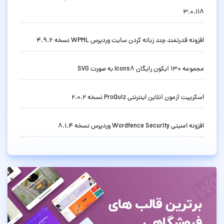
3.0.118
افزونه قدرتمند چند زبانه کردن سایت وردپرس WPML نسخه 4.9.6
مجموعه 130 آیکون رایگان Icons8 به صورت SVG
اسکریپت آزمون آنلاین اینترنتی ProQuiz نسخه 2.0.2
افزونه امنیتی Wordfence Security وردپرس نسخه 8.1.4