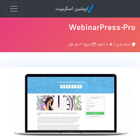
پرشین اسکریپت
WebinarPress-Pro
دسته بندی: |
۸ دانلود
تاریخ: ۲ سال قبل