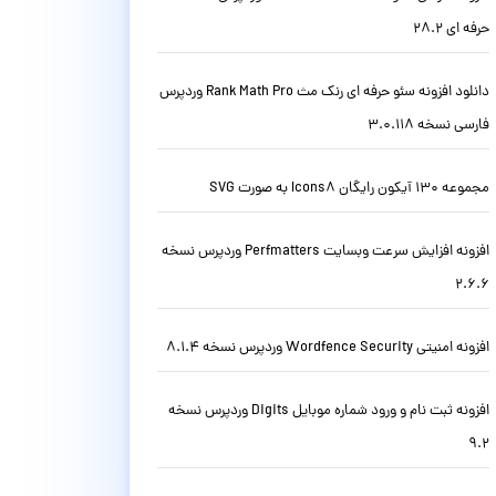
حرفه ای 28.2
دانلود افزونه سئو حرفه ای رنک مث Rank Math Pro وردپرس
فارسی نسخه 3.0.118
مجموعه 130 آیکون رایگان Icons8 به صورت SVG
افزونه افزایش سرعت وبسایت Perfmatters وردپرس نسخه
2.6.6
افزونه امنیتی Wordfence Security وردپرس نسخه 8.1.4
افزونه ثبت نام و ورود شماره موبایل Digits وردپرس نسخه
9.2