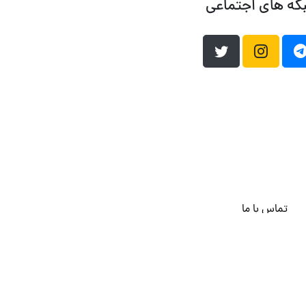
که های اجتماعی
تماس با ما
هاست وردپرس
فراداده