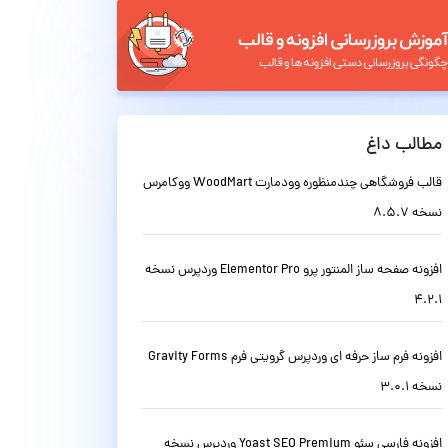
مطالب داغ
قالب فروشگاهی چندمنظوره وودمارت WoodMart ووکامرس
نسخه 8.5.7
افزونه صفحه ساز المنتور پرو Elementor Pro وردپرس نسخه
4.2.1
افزونه فرم ساز حرفه ای وردپرس گرویتی فرم Gravity Forms
نسخه 3.0.1
افزونه فارسی سئو Yoast SEO Premium وردپرس نسخه