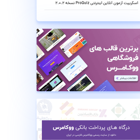
اسکریپت آزمون آنلاین اینترنتی ProQuiz نسخه 2.0.2