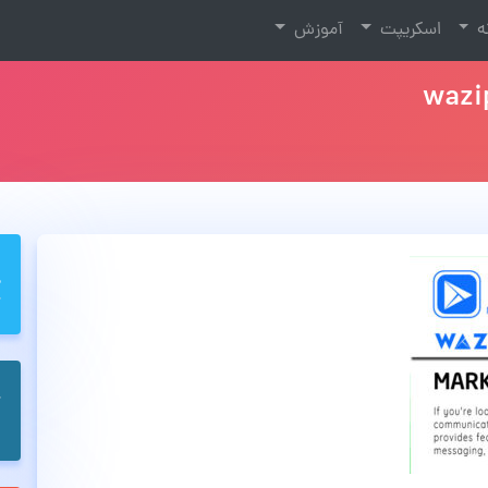
نه
اسکریپت
آموزش
wazi