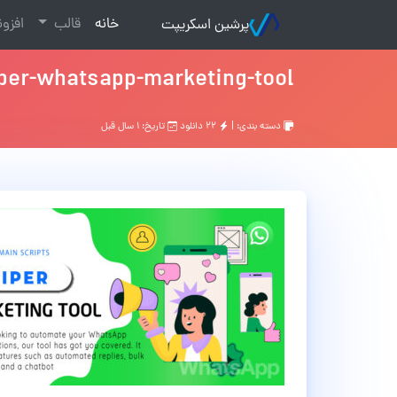
(current)
خانه
قالب
افزو
پرشین اسکریپت
per-whatsapp-marketing-tool
دسته بندی: |
۲۲ دانلود
تاریخ: ۱ سال قبل