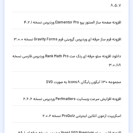
8.5.7
افزونه صفحه ساز المنتور پرو Elementor Pro وردپرس نسخه 4.2.1
افزونه فرم ساز حرفه ای وردپرس گرویتی فرم Gravity Forms نسخه 3.0.0
دانلود افزونه سئو حرفه ای رنک مث Rank Math Pro وردپرس فارسی نسخه
3.0.118
مجموعه 130 آیکون رایگان Icons8 به صورت SVG
افزونه افزایش سرعت وبسایت Perfmatters وردپرس نسخه 2.6.6
اسکریپت آزمون آنلاین اینترنتی ProQuiz نسخه 2.0.2