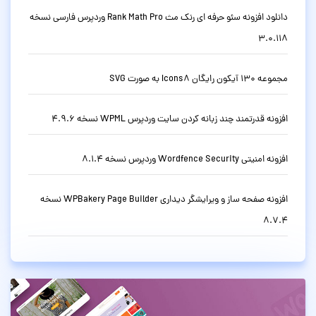
دانلود افزونه سئو حرفه ای رنک مث Rank Math Pro وردپرس فارسی نسخه
3.0.118
مجموعه 130 آیکون رایگان Icons8 به صورت SVG
افزونه قدرتمند چند زبانه کردن سایت وردپرس WPML نسخه 4.9.6
افزونه امنیتی Wordfence Security وردپرس نسخه 8.1.4
افزونه صفحه ساز و ویرایشگر دیداری WPBakery Page Builder نسخه
8.7.4