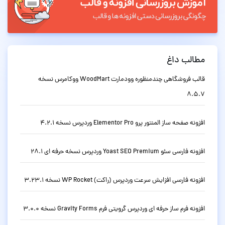
مطالب داغ
قالب فروشگاهی چندمنظوره وودمارت WoodMart ووکامرس نسخه
8.5.7
افزونه صفحه ساز المنتور پرو Elementor Pro وردپرس نسخه 4.2.1
افزونه فارسی سئو Yoast SEO Premium وردپرس نسخه حرفه ای 28.1
افزونه فارسی افزایش سرعت وردپرس (راکت) WP Rocket نسخه 3.23.1
افزونه فرم ساز حرفه ای وردپرس گرویتی فرم Gravity Forms نسخه 3.0.0