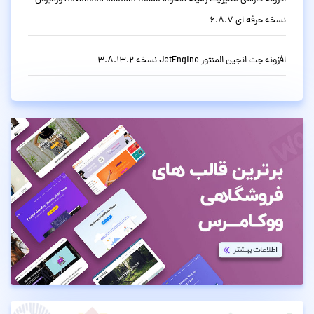
نسخه حرفه ای 6.8.7
افزونه جت انجین المنتور JetEngine نسخه 3.8.13.2