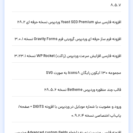
8.5.7
افزونه فارسی سئو Yoast SEO Premium وردپرس نسخه حرفه ای 28.2
افزونه فرم ساز حرفه ای وردپرس گرویتی فرم Gravity Forms نسخه 3.0.1
افزونه فارسی افزایش سرعت وردپرس (راکت) WP Rocket نسخه 3.23.1
مجموعه 130 آیکون رایگان Icons8 به صورت SVG
قالب چند منظوره وردپرس Betheme نسخه 28.5.6
ورود و عضویت با شماره موبایل در وردپرس با افزونه DIGITS + صفحه/
پاپ‌آپ اختصاصی نسخه 0.9.2.4
افزونه فارسی مدیریت زمینه دلخواه Advanced custom fields وردپرس