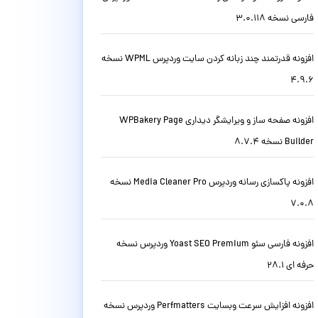
فارسی نسخه 3.0.118
افزونه قدرتمند چند زبانه کردن سایت وردپرس WPML نسخه
4.9.6
افزونه صفحه ساز و ویرایشگر دیداری WPBakery Page
Builder نسخه 8.7.4
افزونه پاکسازی رسانه وردپرس Media Cleaner Pro نسخه
7.0.8
افزونه فارسی سئو Yoast SEO Premium وردپرس نسخه
حرفه ای 28.1
افزونه افزایش سرعت وبسایت Perfmatters وردپرس نسخه