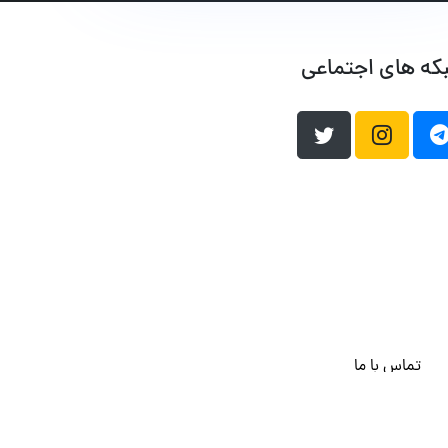
که های اجتماعی
تماس با ما
هاست وردپرس
فراداده