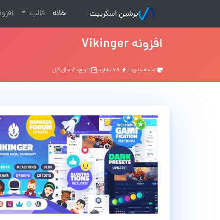
(current)
خانه
قالب
افزو
پرشین اسکریپت
افزونه Vikinger
دسته بندی: |
۷۹ دانلود
تاریخ: ۵ سال قبل