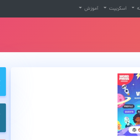
نه
اسکریپت
آموزش