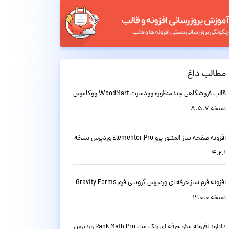
مطالب داغ
قالب فروشگاهی چندمنظوره وودمارت WoodMart ووکامرس
نسخه 8.5.7
افزونه صفحه ساز المنتور پرو Elementor Pro وردپرس نسخه
4.2.1
افزونه فرم ساز حرفه ای وردپرس گرویتی فرم Gravity Forms
نسخه 3.0.0
دانلود افزونه سئو حرفه ای رنک مث Rank Math Pro وردپرس