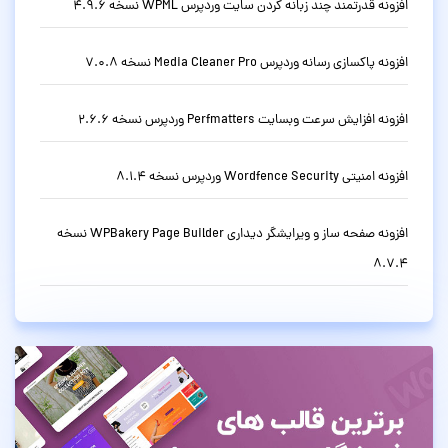
افزونه قدرتمند چند زبانه کردن سایت وردپرس WPML نسخه 4.9.6
افزونه پاکسازی رسانه وردپرس Media Cleaner Pro نسخه 7.0.8
افزونه افزایش سرعت وبسایت Perfmatters وردپرس نسخه 2.6.6
افزونه امنیتی Wordfence Security وردپرس نسخه 8.1.4
افزونه صفحه ساز و ویرایشگر دیداری WPBakery Page Builder نسخه
8.7.4