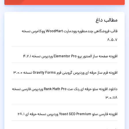
مطالب داغ
قالب فروشگاهی چندمنظوره وودمارت WoodMart ووکامرس نسخه
8.5.7
افزونه صفحه ساز المنتور پرو Elementor Pro وردپرس نسخه 4.2.1
افزونه فرم ساز حرفه ای وردپرس گرویتی فرم Gravity Forms نسخه 3.0.0
دانلود افزونه سئو حرفه ای رنک مث Rank Math Pro وردپرس فارسی نسخه
3.0.118
افزونه فارسی سئو Yoast SEO Premium وردپرس نسخه حرفه ای 28.1