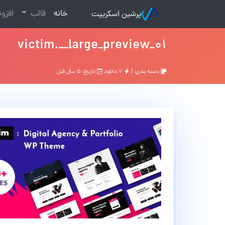
(current)
خانه
قالب
افزو
پرشین اسکریپت
01_victim.__large_preview
دسته بندی: |
۷ دانلود
تاریخ: ۵ سال قبل