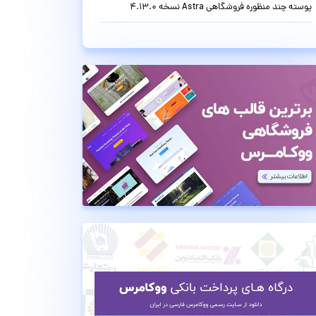
پوسته چند منظوره فروشگاهی Astra نسخه 4.13.0