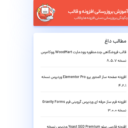
مطالب داغ
قالب فروشگاهی چندمنظوره وودمارت WoodMart ووکامرس
نسخه 8.5.7
افزونه صفحه ساز المنتور پرو Elementor Pro وردپرس نسخه
4.2.1
افزونه فرم ساز حرفه ای وردپرس گرویتی فرم Gravity Forms
نسخه 3.0.0
افزونه فارسی سئو Yoast SEO Premium وردپرس نسخه