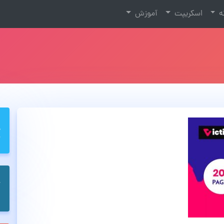
نه
اسکریپت
آموزش