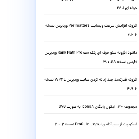
حرفه ای 28.1
افزونه افزایش سرعت وبسایت Perfmatters وردپرس نسخه
2.6.6
دانلود افزونه سئو حرفه ای رنک مث Rank Math Pro وردپرس
فارسی نسخه 3.0.118
افزونه قدرتمند چند زبانه کردن سایت وردپرس WPML نسخه
4.9.6
مجموعه 130 آیکون رایگان Icons8 به صورت SVG
اسکریپت آزمون آنلاین اینترنتی ProQuiz نسخه 2.0.2