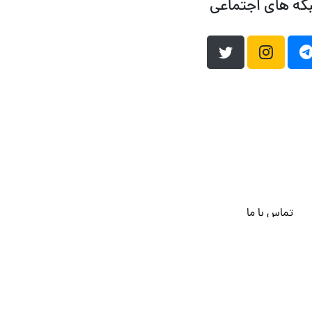
که های اجتماعی
تماس با ما
هاست وردپرس
فراداده