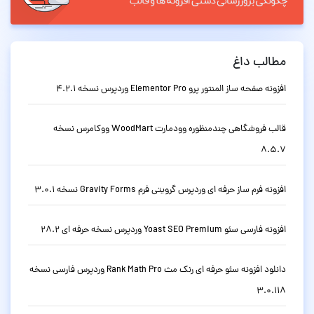
مطالب داغ
افزونه صفحه ساز المنتور پرو Elementor Pro وردپرس نسخه 4.2.1
قالب فروشگاهی چندمنظوره وودمارت WoodMart ووکامرس نسخه
8.5.7
افزونه فرم ساز حرفه ای وردپرس گرویتی فرم Gravity Forms نسخه 3.0.1
افزونه فارسی سئو Yoast SEO Premium وردپرس نسخه حرفه ای 28.2
دانلود افزونه سئو حرفه ای رنک مث Rank Math Pro وردپرس فارسی نسخه
3.0.118