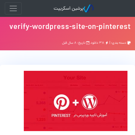
پرشین اسکریپت
verify-wordpress-site-on-pinterest
دسته بندی: |
۳۸ دانلود
تاریخ: ۸ سال قبل