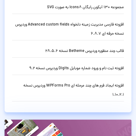
مجموعه 130 آیکون رایگان Icons8 به صورت SVG
افزونه فارسی مدیریت زمینه دلخواه Advanced custom fields وردپرس
نسخه حرفه ای 6.8.7
قالب چند منظوره وردپرس Betheme نسخه 28.5.6
افزونه ثبت نام و ورود شماره موبایل Digits وردپرس نسخه 9.2
افزونه ایجاد فرم های چند مرحله ای WPForms Pro وردپرس نسخه
1.10.2.1