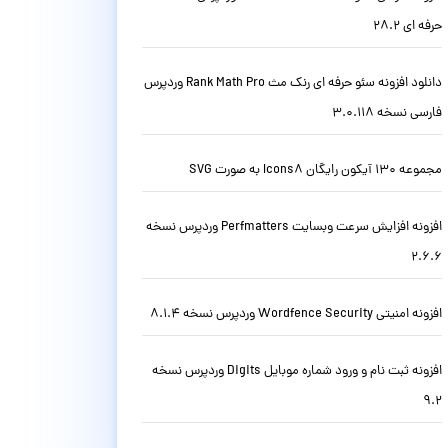
حرفه ای 28.2
دانلود افزونه سئو حرفه ای رنک مث Rank Math Pro وردپرس
فارسی نسخه 3.0.118
مجموعه 130 آیکون رایگان Icons8 به صورت SVG
افزونه افزایش سرعت وبسایت Perfmatters وردپرس نسخه
2.6.6
افزونه امنیتی Wordfence Security وردپرس نسخه 8.1.4
افزونه ثبت نام و ورود شماره موبایل Digits وردپرس نسخه
9.2