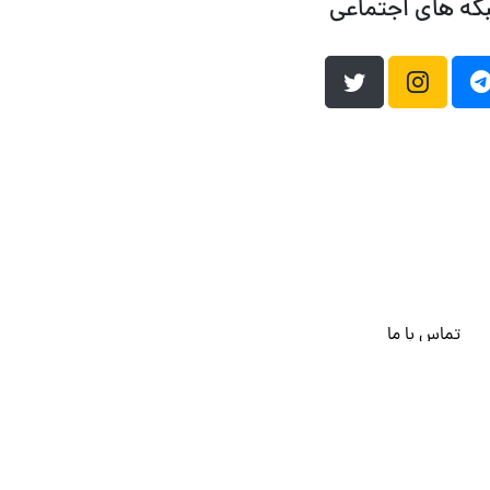
که های اجتماعی
تماس با ما
هاست وردپرس
فراداده