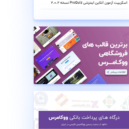
اسکریپت آزمون آنلاین اینترنتی ProQuiz نسخه 2.0.2