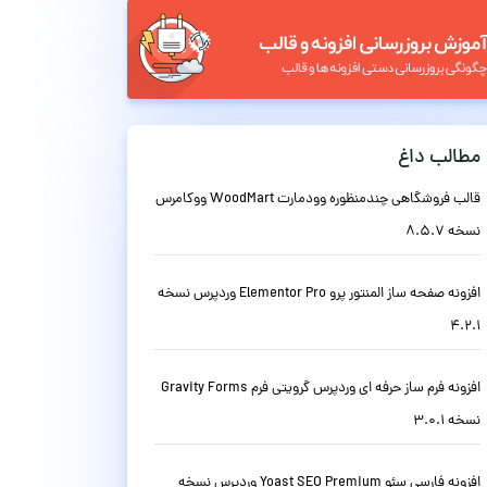
مطالب داغ
قالب فروشگاهی چندمنظوره وودمارت WoodMart ووکامرس
نسخه 8.5.7
افزونه صفحه ساز المنتور پرو Elementor Pro وردپرس نسخه
4.2.1
افزونه فرم ساز حرفه ای وردپرس گرویتی فرم Gravity Forms
نسخه 3.0.1
افزونه فارسی سئو Yoast SEO Premium وردپرس نسخه