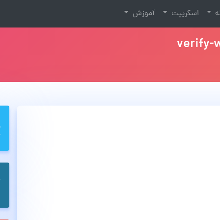
نه
اسکریپت
آموزش
verify-