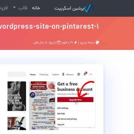
(current)
خانه
قالب
افزو
پرشین اسکریپت
wordpress-site-on-pinterest-1
دسته بندی: |
۱۹ دانلود
تاریخ: ۸ سال قبل