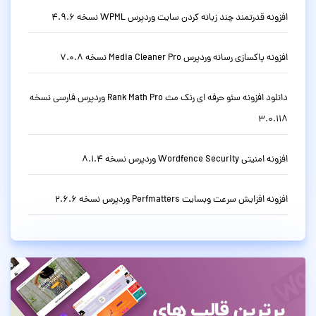
افزونه قدرتمند چند زبانه کردن سایت وردپرس WPML نسخه 4.9.6
افزونه پاکسازی رسانه وردپرس Media Cleaner Pro نسخه 7.0.8
دانلود افزونه سئو حرفه ای رنک مث Rank Math Pro وردپرس فارسی نسخه
3.0.118
افزونه امنیتی Wordfence Security وردپرس نسخه 8.1.4
افزونه افزایش سرعت وبسایت Perfmatters وردپرس نسخه 2.6.6