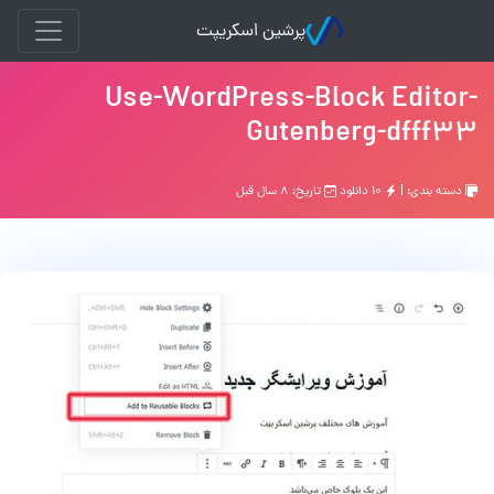
پرشین اسکریپت
Use-WordPress-Block Editor-
Gutenberg-dfff33
دسته بندی: |
۱۰ دانلود
تاریخ: ۸ سال قبل