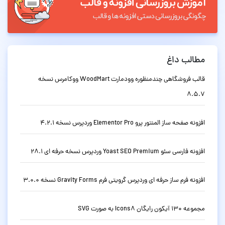
مطالب داغ
قالب فروشگاهی چندمنظوره وودمارت WoodMart ووکامرس نسخه
8.5.7
افزونه صفحه ساز المنتور پرو Elementor Pro وردپرس نسخه 4.2.1
افزونه فارسی سئو Yoast SEO Premium وردپرس نسخه حرفه ای 28.1
افزونه فرم ساز حرفه ای وردپرس گرویتی فرم Gravity Forms نسخه 3.0.0
مجموعه 130 آیکون رایگان Icons8 به صورت SVG