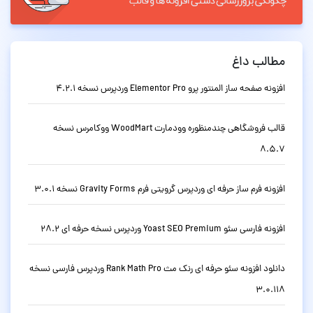
مطالب داغ
افزونه صفحه ساز المنتور پرو Elementor Pro وردپرس نسخه 4.2.1
قالب فروشگاهی چندمنظوره وودمارت WoodMart ووکامرس نسخه
8.5.7
افزونه فرم ساز حرفه ای وردپرس گرویتی فرم Gravity Forms نسخه 3.0.1
افزونه فارسی سئو Yoast SEO Premium وردپرس نسخه حرفه ای 28.2
دانلود افزونه سئو حرفه ای رنک مث Rank Math Pro وردپرس فارسی نسخه
3.0.118