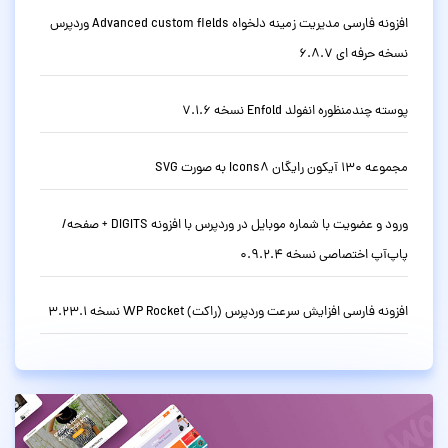
افزونه فارسی مدیریت زمینه دلخواه Advanced custom fields وردپرس
نسخه حرفه ای 6.8.7
پوسته چندمنظوره انفولد Enfold نسخه 7.1.6
مجموعه 130 آیکون رایگان Icons8 به صورت SVG
ورود و عضویت با شماره موبایل در وردپرس با افزونه DIGITS + صفحه/
پاپ‌آپ اختصاصی نسخه 0.9.2.4
افزونه فارسی افزایش سرعت وردپرس (راکت) WP Rocket نسخه 3.23.1