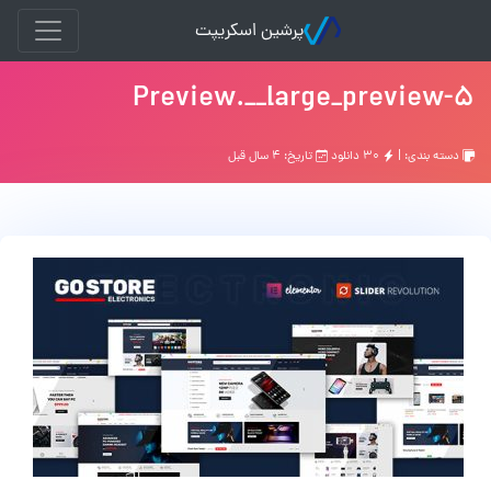
پرشین اسکریپت
Preview.__large_preview-5
دسته بندی: |
۳۰ دانلود
تاریخ: ۴ سال قبل