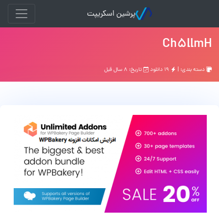
پرشین اسکریپت
Ch5llmH
دسته بندی: |
۱۹ دانلود
تاریخ: ۸ سال قبل