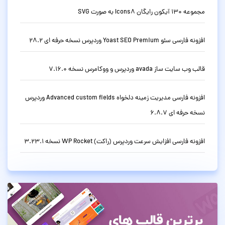
مجموعه 130 آیکون رایگان Icons8 به صورت SVG
افزونه فارسی سئو Yoast SEO Premium وردپرس نسخه حرفه ای 28.2
قالب وب سایت ساز avada وردپرس و ووکامرس نسخه 7.16.0
افزونه فارسی مدیریت زمینه دلخواه Advanced custom fields وردپرس
نسخه حرفه ای 6.8.7
افزونه فارسی افزایش سرعت وردپرس (راکت) WP Rocket نسخه 3.23.1