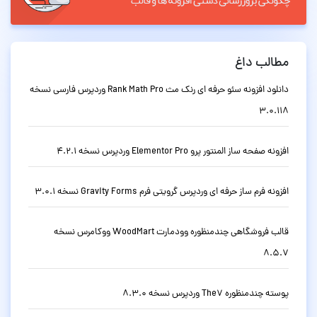
مطالب داغ
دانلود افزونه سئو حرفه ای رنک مث Rank Math Pro وردپرس فارسی نسخه
3.0.118
افزونه صفحه ساز المنتور پرو Elementor Pro وردپرس نسخه 4.2.1
افزونه فرم ساز حرفه ای وردپرس گرویتی فرم Gravity Forms نسخه 3.0.1
قالب فروشگاهی چندمنظوره وودمارت WoodMart ووکامرس نسخه
8.5.7
پوسته چندمنظوره The7 وردپرس نسخه 8.3.0