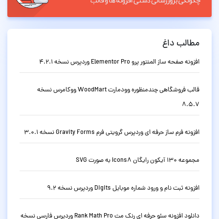
مطالب داغ
افزونه صفحه ساز المنتور پرو Elementor Pro وردپرس نسخه 4.2.1
قالب فروشگاهی چندمنظوره وودمارت WoodMart ووکامرس نسخه
8.5.7
افزونه فرم ساز حرفه ای وردپرس گرویتی فرم Gravity Forms نسخه 3.0.1
مجموعه 130 آیکون رایگان Icons8 به صورت SVG
افزونه ثبت نام و ورود شماره موبایل Digits وردپرس نسخه 9.2
دانلود افزونه سئو حرفه ای رنک مث Rank Math Pro وردپرس فارسی نسخه