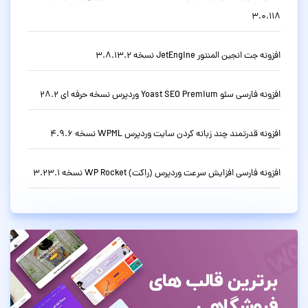
3.0.118
افزونه جت انجین المنتور JetEngine نسخه 3.8.13.2
افزونه فارسی سئو Yoast SEO Premium وردپرس نسخه حرفه ای 28.2
افزونه قدرتمند چند زبانه کردن سایت وردپرس WPML نسخه 4.9.6
افزونه فارسی افزایش سرعت وردپرس (راکت) WP Rocket نسخه 3.23.1