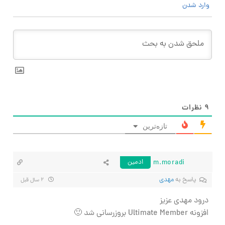
وارد شدن
۹
نظرات
تازه‌ترین
m.moradi
ادمین
پاسخ به
مهدی
۲ سال قبل
درود مهدی عزیز
افزونه Ultimate Member بروزرسانی شد 🙂