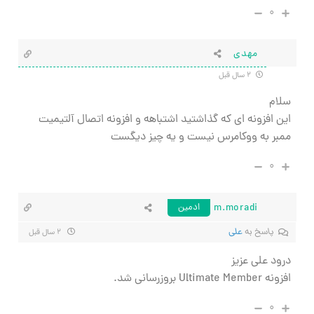
۰
مهدی
۲ سال قبل
سلام
این افزونه ای که گذاشتید اشتباهه و افزونه اتصال آلتیمیت
ممبر به ووکامرس نیست و یه چیز دیگست
۰
m.moradi
ادمین
پاسخ به
علی
۲ سال قبل
درود علی عزیز
افزونه Ultimate Member بروزرسانی شد.
۰