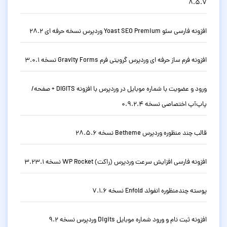
8.5.7
افزونه فارسی سئو Yoast SEO Premium وردپرس نسخه حرفه ای 28.2
افزونه فرم ساز حرفه ای وردپرس گرویتی فرم Gravity Forms نسخه 3.0.1
ورود و عضویت با شماره موبایل در وردپرس با افزونه DIGITS + صفحه/
پاپ‌آپ اختصاصی نسخه 0.9.2.4
قالب چند منظوره وردپرس Betheme نسخه 28.5.6
افزونه فارسی افزایش سرعت وردپرس (راکت) WP Rocket نسخه 3.23.1
پوسته چندمنظوره انفولد Enfold نسخه 7.1.6
افزونه ثبت نام و ورود شماره موبایل Digits وردپرس نسخه 9.2