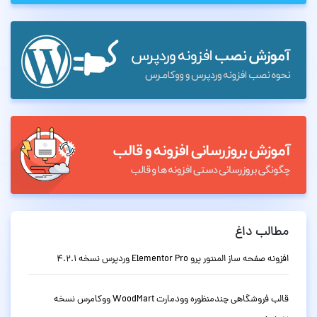
مطالب داغ
افزونه صفحه ساز المنتور پرو Elementor Pro وردپرس نسخه 4.2.1
قالب فروشگاهی چندمنظوره وودمارت WoodMart ووکامرس نسخه