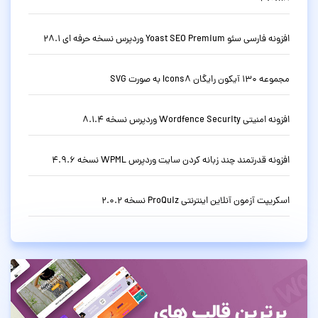
افزونه فارسی سئو Yoast SEO Premium وردپرس نسخه حرفه ای 28.1
مجموعه 130 آیکون رایگان Icons8 به صورت SVG
افزونه امنیتی Wordfence Security وردپرس نسخه 8.1.4
افزونه قدرتمند چند زبانه کردن سایت وردپرس WPML نسخه 4.9.6
اسکریپت آزمون آنلاین اینترنتی ProQuiz نسخه 2.0.2