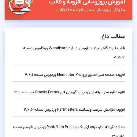
مطالب داغ
قالب فروشگاهی چندمنظوره وودمارت WoodMart ووکامرس نسخه
8.5.7
افزونه صفحه ساز المنتور پرو Elementor Pro وردپرس نسخه 4.2.1
افزونه فرم ساز حرفه ای وردپرس گرویتی فرم Gravity Forms نسخه 3.0.0
افزونه افزایش سرعت وبسایت Perfmatters وردپرس نسخه 2.6.6
دانلود افزونه سئو حرفه ای رنک مث Rank Math Pro وردپرس فارسی نسخه
3.0.118