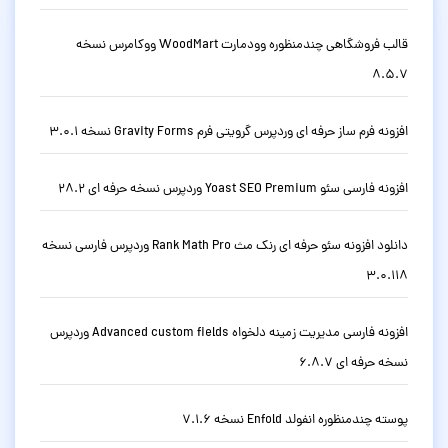
قالب فروشگاهی چندمنظوره وودمارت WoodMart ووکامرس نسخه
8.5.7
افزونه فرم ساز حرفه ای وردپرس گرویتی فرم Gravity Forms نسخه 3.0.1
افزونه فارسی سئو Yoast SEO Premium وردپرس نسخه حرفه ای 28.2
دانلود افزونه سئو حرفه ای رنک مث Rank Math Pro وردپرس فارسی نسخه
3.0.118
افزونه فارسی مدیریت زمینه دلخواه Advanced custom fields وردپرس
نسخه حرفه ای 6.8.7
پوسته چندمنظوره انفولد Enfold نسخه 7.1.6