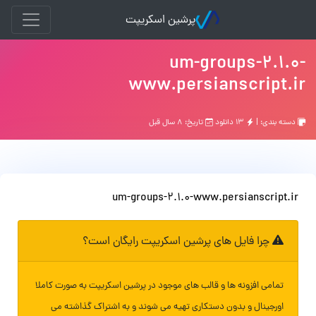
پرشین اسکریپت
um-groups-2.1.0-
www.persianscript.ir
دسته بندی: |
۱۳ دانلود
تاریخ: ۸ سال قبل
um-groups-2.1.0-www.persianscript.ir
چرا فایل های پرشین اسکریپت رایگان است؟
تمامی افزونه ها و قالب های موجود در پرشین اسکریپت به صورت کاملا
اورجینال و بدون دستکاری تهیه می شوند و به اشتراک گذاشته می