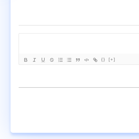
{}
[+]