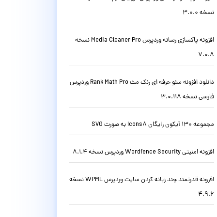
نسخه 3.0.0
افزونه پاکسازی رسانه وردپرس Media Cleaner Pro نسخه
7.0.8
دانلود افزونه سئو حرفه ای رنک مث Rank Math Pro وردپرس
فارسی نسخه 3.0.118
مجموعه 130 آیکون رایگان Icons8 به صورت SVG
افزونه امنیتی Wordfence Security وردپرس نسخه 8.1.4
افزونه قدرتمند چند زبانه کردن سایت وردپرس WPML نسخه
4.9.6