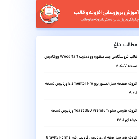
مطالب داغ
قالب فروشگاهی چندمنظوره وودمارت WoodMart ووکامرس
نسخه 8.5.7
افزونه صفحه ساز المنتور پرو Elementor Pro وردپرس نسخه
4.2.1
افزونه فارسی سئو Yoast SEO Premium وردپرس نسخه
حرفه ای 28.1
افزونه فرم ساز حرفه ای وردپرس گرویتی فرم Gravity Forms