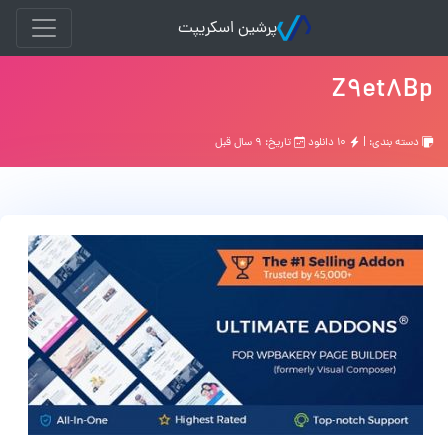
پرشین اسکریپت
Z9et8Bp
دسته بندی: |
۱۰ دانلود
تاریخ: ۹ سال قبل