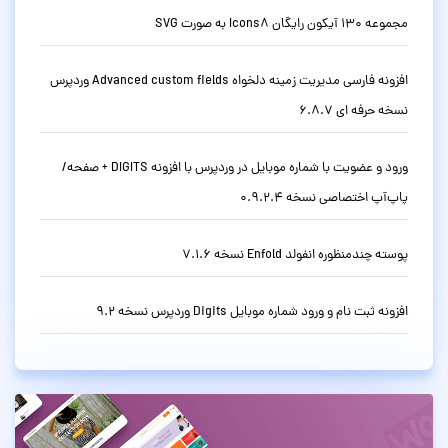
مجموعه 130 آیکون رایگان Icons8 به صورت SVG
افزونه فارسی مدیریت زمینه دلخواه Advanced custom fields وردپرس
نسخه حرفه ای 6.8.7
ورود و عضویت با شماره موبایل در وردپرس با افزونه DIGITS + صفحه/
پاپ‌آپ اختصاصی نسخه 0.9.2.4
پوسته چندمنظوره انفولد Enfold نسخه 7.1.6
افزونه ثبت نام و ورود شماره موبایل Digits وردپرس نسخه 9.2