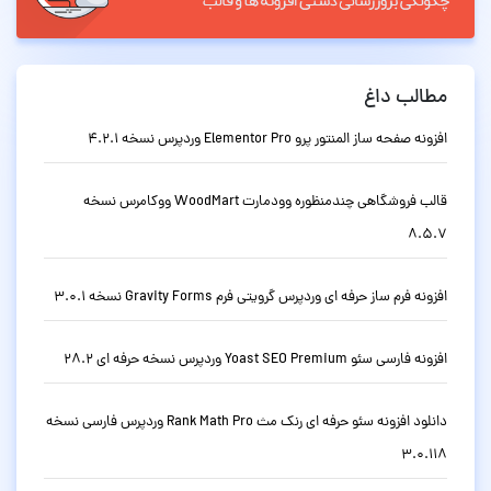
مطالب داغ
افزونه صفحه ساز المنتور پرو Elementor Pro وردپرس نسخه 4.2.1
قالب فروشگاهی چندمنظوره وودمارت WoodMart ووکامرس نسخه
8.5.7
افزونه فرم ساز حرفه ای وردپرس گرویتی فرم Gravity Forms نسخه 3.0.1
افزونه فارسی سئو Yoast SEO Premium وردپرس نسخه حرفه ای 28.2
دانلود افزونه سئو حرفه ای رنک مث Rank Math Pro وردپرس فارسی نسخه
3.0.118