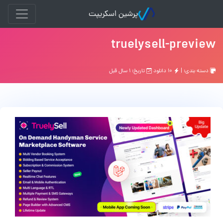
پرشین اسکریپت
truelysell-preview
دسته بندی: |
۱۰ دانلود
تاریخ: ۱ سال قبل