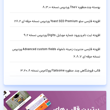
پوسته چندمنظوره The7 وردپرس نسخه 8.3.0
افزونه فارسی سئو Yoast SEO Premium وردپرس نسخه حرفه ای 28.2
افزونه ثبت نام و ورود شماره موبایل Digits وردپرس نسخه 9.2
افزونه فارسی مدیریت زمینه دلخواه Advanced custom fields وردپرس
نسخه حرفه ای 6.8.7
قالب فروشگاهی چند منظوره Flatsome ووکامرس نسخه 3.20.8