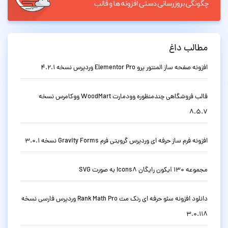
مطالب داغ
افزونه صفحه ساز المنتور پرو Elementor Pro وردپرس نسخه 4.2.1
قالب فروشگاهی چندمنظوره وودمارت WoodMart ووکامرس نسخه
8.5.7
افزونه فرم ساز حرفه ای وردپرس گرویتی فرم Gravity Forms نسخه 3.0.1
مجموعه 130 آیکون رایگان Icons8 به صورت SVG
دانلود افزونه سئو حرفه ای رنک مث Rank Math Pro وردپرس فارسی نسخه
3.0.118