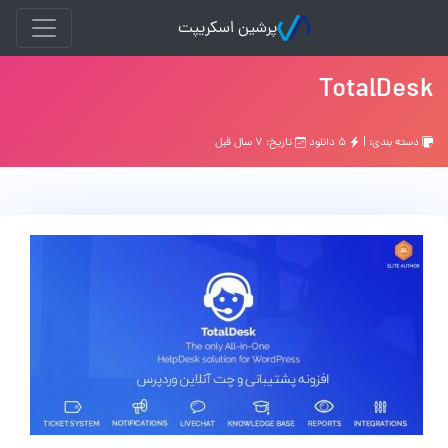
پرشین اسکریپت
TotalDesk
دسته بندی: |
۵ دانلود
تاریخ: ۷ سال قبل