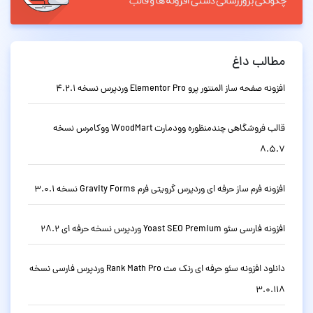
مطالب داغ
افزونه صفحه ساز المنتور پرو Elementor Pro وردپرس نسخه 4.2.1
قالب فروشگاهی چندمنظوره وودمارت WoodMart ووکامرس نسخه
8.5.7
افزونه فرم ساز حرفه ای وردپرس گرویتی فرم Gravity Forms نسخه 3.0.1
افزونه فارسی سئو Yoast SEO Premium وردپرس نسخه حرفه ای 28.2
دانلود افزونه سئو حرفه ای رنک مث Rank Math Pro وردپرس فارسی نسخه
3.0.118