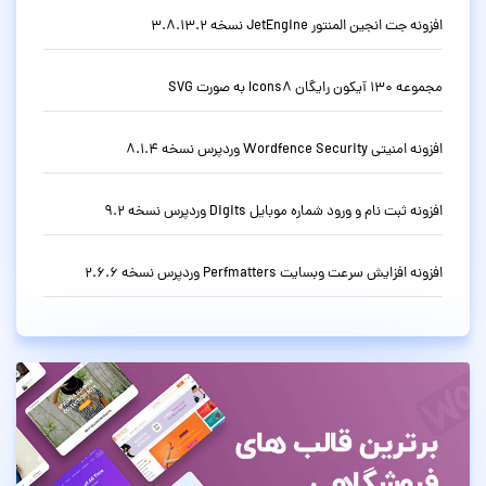
افزونه جت انجین المنتور JetEngine نسخه 3.8.13.2
مجموعه 130 آیکون رایگان Icons8 به صورت SVG
افزونه امنیتی Wordfence Security وردپرس نسخه 8.1.4
افزونه ثبت نام و ورود شماره موبایل Digits وردپرس نسخه 9.2
افزونه افزایش سرعت وبسایت Perfmatters وردپرس نسخه 2.6.6