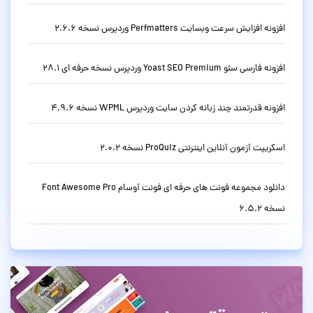
افزونه افزایش سرعت وبسایت Perfmatters وردپرس نسخه 2.6.6
افزونه فارسی سئو Yoast SEO Premium وردپرس نسخه حرفه ای 28.1
افزونه قدرتمند چند زبانه کردن سایت وردپرس WPML نسخه 4.9.6
اسکریپت آزمون آنلاین اینترنتی ProQuiz نسخه 2.0.2
دانلود مجموعه فونت های حرفه ای فونت آوسام Font Awesome Pro
نسخه 6.5.2