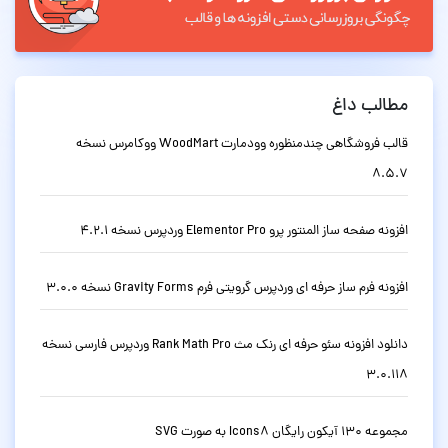
مطالب داغ
قالب فروشگاهی چندمنظوره وودمارت WoodMart ووکامرس نسخه
8.5.7
افزونه صفحه ساز المنتور پرو Elementor Pro وردپرس نسخه 4.2.1
افزونه فرم ساز حرفه ای وردپرس گرویتی فرم Gravity Forms نسخه 3.0.0
دانلود افزونه سئو حرفه ای رنک مث Rank Math Pro وردپرس فارسی نسخه
3.0.118
مجموعه 130 آیکون رایگان Icons8 به صورت SVG