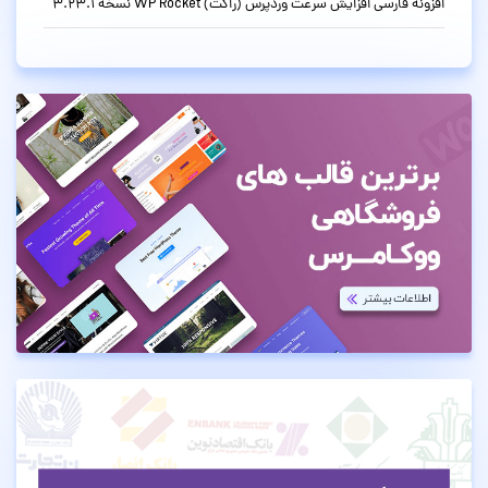
افزونه فارسی افزایش سرعت وردپرس (راکت) WP Rocket نسخه 3.23.1