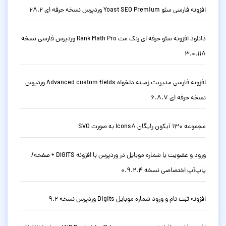
افزونه فارسی سئو Yoast SEO Premium وردپرس نسخه حرفه ای 28.2
دانلود افزونه سئو حرفه ای رنک مث Rank Math Pro وردپرس فارسی نسخه
3.0.118
افزونه فارسی مدیریت زمینه دلخواه Advanced custom fields وردپرس
نسخه حرفه ای 6.8.7
مجموعه 130 آیکون رایگان Icons8 به صورت SVG
ورود و عضویت با شماره موبایل در وردپرس با افزونه DIGITS + صفحه/
پاپ‌آپ اختصاصی نسخه 0.9.2.4
افزونه ثبت نام و ورود شماره موبایل Digits وردپرس نسخه 9.2