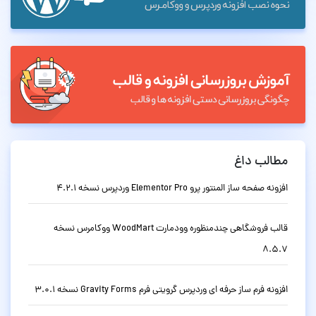
مطالب داغ
افزونه صفحه ساز المنتور پرو Elementor Pro وردپرس نسخه 4.2.1
قالب فروشگاهی چندمنظوره وودمارت WoodMart ووکامرس نسخه
8.5.7
افزونه فرم ساز حرفه ای وردپرس گرویتی فرم Gravity Forms نسخه 3.0.1