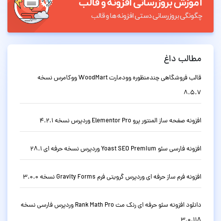
مطالب داغ
قالب فروشگاهی چندمنظوره وودمارت WoodMart ووکامرس نسخه
8.5.7
افزونه صفحه ساز المنتور پرو Elementor Pro وردپرس نسخه 4.2.1
افزونه فارسی سئو Yoast SEO Premium وردپرس نسخه حرفه ای 28.1
افزونه فرم ساز حرفه ای وردپرس گرویتی فرم Gravity Forms نسخه 3.0.0
دانلود افزونه سئو حرفه ای رنک مث Rank Math Pro وردپرس فارسی نسخه
3.0.118