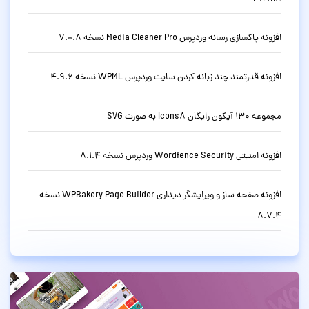
افزونه پاکسازی رسانه وردپرس Media Cleaner Pro نسخه 7.0.8
افزونه قدرتمند چند زبانه کردن سایت وردپرس WPML نسخه 4.9.6
مجموعه 130 آیکون رایگان Icons8 به صورت SVG
افزونه امنیتی Wordfence Security وردپرس نسخه 8.1.4
افزونه صفحه ساز و ویرایشگر دیداری WPBakery Page Builder نسخه
8.7.4