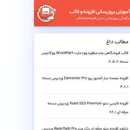
مطالب داغ
قالب فروشگاهی چندمنظوره وودمارت WoodMart ووکامرس
نسخه 8.5.7
افزونه صفحه ساز المنتور پرو Elementor Pro وردپرس نسخه
4.2.1
افزونه فارسی سئو Yoast SEO Premium وردپرس نسخه
حرفه ای 28.1
دانلود افزونه سئو حرفه ای رنک مث Rank Math Pro وردپرس