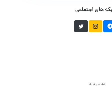
که های اجتماعی
تماس با ما
هاست وردپرس
فراداده