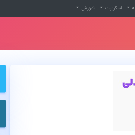
نه
اسکریپت
آموزش