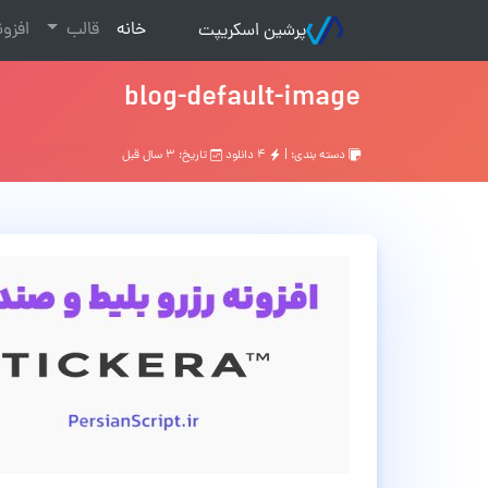
(current)
خانه
قالب
افزو
پرشین اسکریپت
blog-default-image
دسته بندی: |
۴ دانلود
تاریخ: ۳ سال قبل