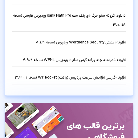
دانلود افزونه سئو حرفه ای رنک مث Rank Math Pro وردپرس فارسی نسخه
3.0.118
افزونه امنیتی Wordfence Security وردپرس نسخه 8.1.4
افزونه قدرتمند چند زبانه کردن سایت وردپرس WPML نسخه 4.9.6
افزونه فارسی افزایش سرعت وردپرس (راکت) WP Rocket نسخه 3.23.1