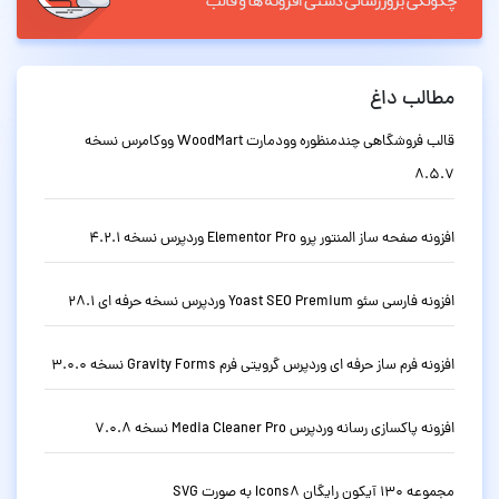
مطالب داغ
قالب فروشگاهی چندمنظوره وودمارت WoodMart ووکامرس نسخه
8.5.7
افزونه صفحه ساز المنتور پرو Elementor Pro وردپرس نسخه 4.2.1
افزونه فارسی سئو Yoast SEO Premium وردپرس نسخه حرفه ای 28.1
افزونه فرم ساز حرفه ای وردپرس گرویتی فرم Gravity Forms نسخه 3.0.0
افزونه پاکسازی رسانه وردپرس Media Cleaner Pro نسخه 7.0.8
مجموعه 130 آیکون رایگان Icons8 به صورت SVG