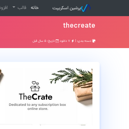
(current)
خانه
قالب
افزو
پرشین اسکریپت
thecreate
دسته بندی: |
۷ دانلود
تاریخ: ۵ سال قبل