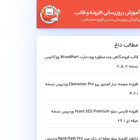
مطالب داغ
قالب فروشگاهی چندمنظوره وودمارت WoodMart ووکامرس
نسخه 8.5.7
افزونه صفحه ساز المنتور پرو Elementor Pro وردپرس نسخه
4.2.1
افزونه فارسی سئو Yoast SEO Premium وردپرس نسخه
حرفه ای 28.1
دانلود افزونه سئو حرفه ای رنک مث Rank Math Pro وردپرس