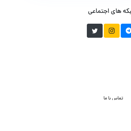
که های اجتماعی
تماس با ما
هاست وردپرس
فراداده