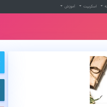
نه
اسکریپت
آموزش