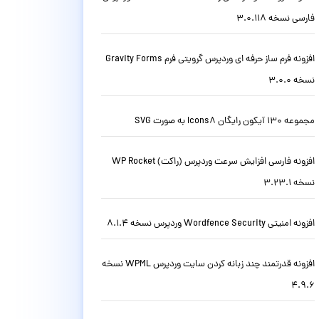
فارسی نسخه 3.0.118
افزونه فرم ساز حرفه ای وردپرس گرویتی فرم Gravity Forms
نسخه 3.0.0
مجموعه 130 آیکون رایگان Icons8 به صورت SVG
افزونه فارسی افزایش سرعت وردپرس (راکت) WP Rocket
نسخه 3.23.1
افزونه امنیتی Wordfence Security وردپرس نسخه 8.1.4
افزونه قدرتمند چند زبانه کردن سایت وردپرس WPML نسخه
4.9.6