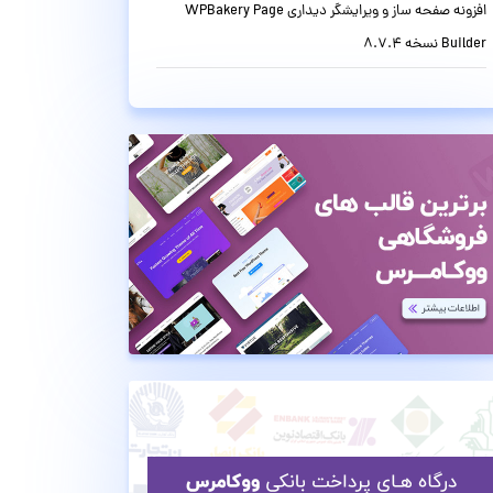
افزونه صفحه ساز و ویرایشگر دیداری WPBakery Page
Builder نسخه 8.7.4