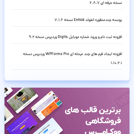
نسخه حرفه ای 6.8.7
پوسته چندمنظوره انفولد Enfold نسخه 7.1.6
افزونه ثبت نام و ورود شماره موبایل Digits وردپرس نسخه 9.2
افزونه ایجاد فرم های چند مرحله ای WPForms Pro وردپرس نسخه
1.10.2.1