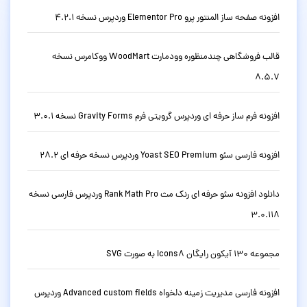
افزونه صفحه ساز المنتور پرو Elementor Pro وردپرس نسخه 4.2.1
قالب فروشگاهی چندمنظوره وودمارت WoodMart ووکامرس نسخه
8.5.7
افزونه فرم ساز حرفه ای وردپرس گرویتی فرم Gravity Forms نسخه 3.0.1
افزونه فارسی سئو Yoast SEO Premium وردپرس نسخه حرفه ای 28.2
دانلود افزونه سئو حرفه ای رنک مث Rank Math Pro وردپرس فارسی نسخه
3.0.118
مجموعه 130 آیکون رایگان Icons8 به صورت SVG
افزونه فارسی مدیریت زمینه دلخواه Advanced custom fields وردپرس