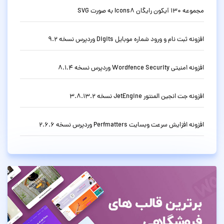
مجموعه 130 آیکون رایگان Icons8 به صورت SVG
افزونه ثبت نام و ورود شماره موبایل Digits وردپرس نسخه 9.2
افزونه امنیتی Wordfence Security وردپرس نسخه 8.1.4
افزونه جت انجین المنتور JetEngine نسخه 3.8.13.2
افزونه افزایش سرعت وبسایت Perfmatters وردپرس نسخه 2.6.6