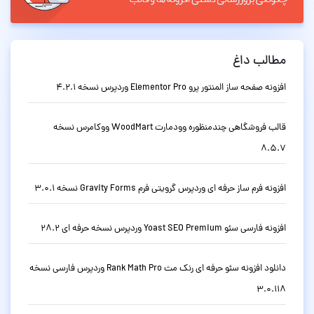
مطالب داغ
افزونه صفحه ساز المنتور پرو Elementor Pro وردپرس نسخه 4.2.1
قالب فروشگاهی چندمنظوره وودمارت WoodMart ووکامرس نسخه
8.5.7
افزونه فرم ساز حرفه ای وردپرس گرویتی فرم Gravity Forms نسخه 3.0.1
افزونه فارسی سئو Yoast SEO Premium وردپرس نسخه حرفه ای 28.2
دانلود افزونه سئو حرفه ای رنک مث Rank Math Pro وردپرس فارسی نسخه
3.0.118