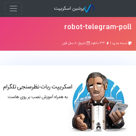
پرشین اسکریپت
robot-telegram-poll
دسته بندی: |
۳۳ دانلود
تاریخ: ۸ سال قبل