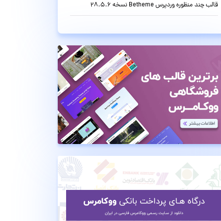
قالب چند منظوره وردپرس Betheme نسخه 28.5.6