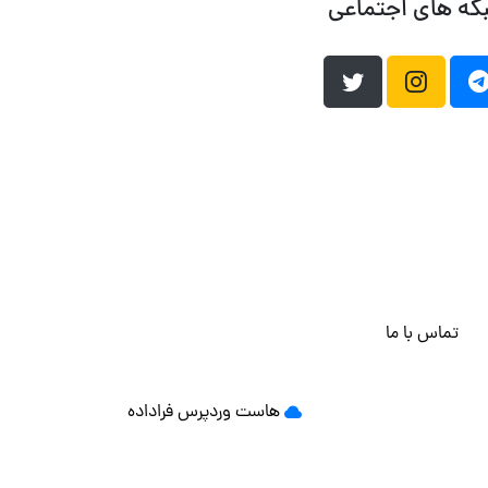
که های اجتماعی
تماس با ما
هاست وردپرس
فراداده