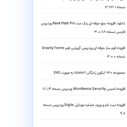
نسخه 3.23.1
دانلود افزونه سئو حرفه ای رنک مث Rank Math Pro وردپرس
فارسی نسخه 3.0.118
افزونه فرم ساز حرفه ای وردپرس گرویتی فرم Gravity Forms
نسخه 3.0.0
مجموعه 130 آیکون رایگان Icons8 به صورت SVG
افزونه امنیتی Wordfence Security وردپرس نسخه 8.1.4
افزونه ثبت نام و ورود شماره موبایل Digits وردپرس نسخه
9.2