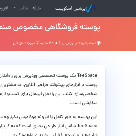
(current)
خانه
قالب
افزو
پرشین اسکریپت
پوسته فروشگاهی مخصوص صنعت چاپ روی لبا
دسته بندی:
قالب وردپرس
, |
۴۸ دانلود
تاریخ: ۱ سال قبل
TeeSpace یک پوسته تخصصی وردپرس برای راه
پوسته با ابزارهای پیشرفته طراحی آنلاین، به مشتریا
شخصی‌سازی کنند. این راه‌حل ایده‌آل برای کسب‌وکار
سفارشی است.
این پوسته به طور کامل با افزونه ووکامرس یکپارچه 
TeeSpace شامل ابزار طراحی بصری است که به ک
قرار دهند و نتیجه را قبل از خرید مشاهده کنند.