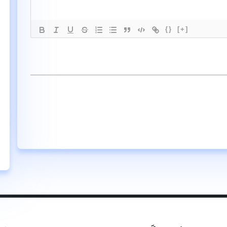
{}
[+]