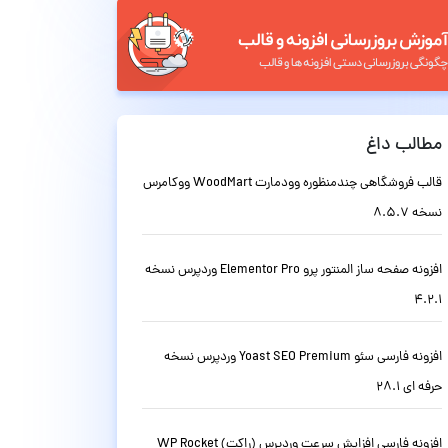
مطالب داغ
قالب فروشگاهی چندمنظوره وودمارت WoodMart ووکامرس
نسخه 8.5.7
افزونه صفحه ساز المنتور پرو Elementor Pro وردپرس نسخه
4.2.1
افزونه فارسی سئو Yoast SEO Premium وردپرس نسخه
حرفه ای 28.1
افزونه فارسی افزایش سرعت وردپرس (راکت) WP Rocket