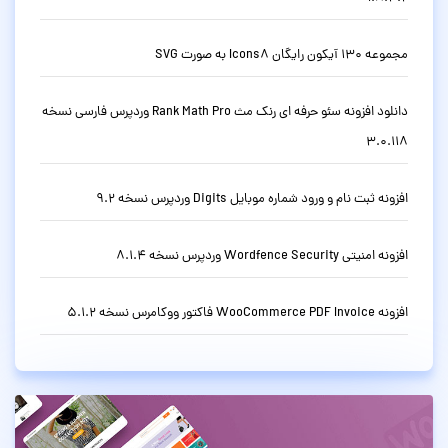
مجموعه 130 آیکون رایگان Icons8 به صورت SVG
دانلود افزونه سئو حرفه ای رنک مث Rank Math Pro وردپرس فارسی نسخه
3.0.118
افزونه ثبت نام و ورود شماره موبایل Digits وردپرس نسخه 9.2
افزونه امنیتی Wordfence Security وردپرس نسخه 8.1.4
افزونه WooCommerce PDF Invoice فاکتور ووکامرس نسخه 5.1.2