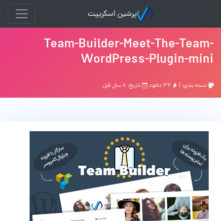
پرشین اسکریپت
Team-Builder-Meet-The-Team-
WordPress-Plugin-mini
دسته بندی: |
۳۲ دانلود
تاریخ: ۸ سال قبل