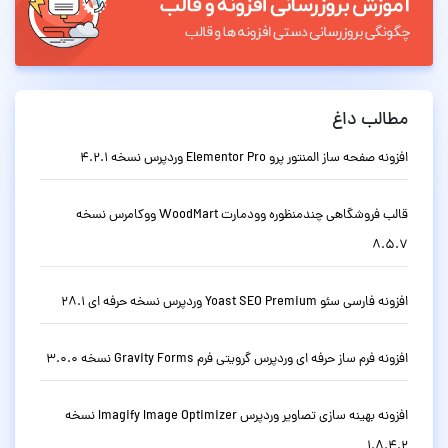
مطالب داغ
افزونه صفحه ساز المنتور پرو Elementor Pro وردپرس نسخه 4.2.1
قالب فروشگاهی چندمنظوره وودمارت WoodMart ووکامرس نسخه
8.5.7
افزونه فارسی سئو Yoast SEO Premium وردپرس نسخه حرفه ای 28.1
افزونه فرم ساز حرفه ای وردپرس گرویتی فرم Gravity Forms نسخه 3.0.0
افزونه بهینه سازی تصاویر وردپرس Imagify Image Optimizer نسخه
1.8.4.2