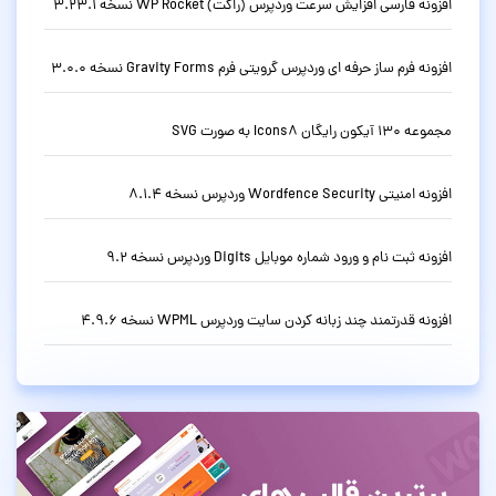
افزونه فارسی افزایش سرعت وردپرس (راکت) WP Rocket نسخه 3.23.1
افزونه فرم ساز حرفه ای وردپرس گرویتی فرم Gravity Forms نسخه 3.0.0
مجموعه 130 آیکون رایگان Icons8 به صورت SVG
افزونه امنیتی Wordfence Security وردپرس نسخه 8.1.4
افزونه ثبت نام و ورود شماره موبایل Digits وردپرس نسخه 9.2
افزونه قدرتمند چند زبانه کردن سایت وردپرس WPML نسخه 4.9.6