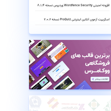
افزونه امنیتی Wordfence Security وردپرس نسخه 8.1.4
اسکریپت آزمون آنلاین اینترنتی ProQuiz نسخه 2.0.2