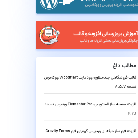
مطالب داغ
قالب فروشگاهی چندمنظوره وودمارت WoodMart ووکامرس
نسخه 8.5.7
افزونه صفحه ساز المنتور پرو Elementor Pro وردپرس نسخه
4.2.1
افزونه فرم ساز حرفه ای وردپرس گرویتی فرم Gravity Forms