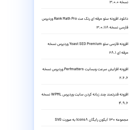
نسخه 3.0.0
دانلود افزونه سئو حرفه ای رنک مث Rank Math Pro وردپرس
فارسی نسخه 3.0.118
افزونه فارسی سئو Yoast SEO Premium وردپرس نسخه
حرفه ای 28.1
افزونه افزایش سرعت وبسایت Perfmatters وردپرس نسخه
2.6.6
افزونه قدرتمند چند زبانه کردن سایت وردپرس WPML نسخه
4.9.6
مجموعه 130 آیکون رایگان Icons8 به صورت SVG