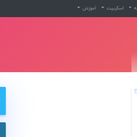
نه
اسکریپت
آموزش